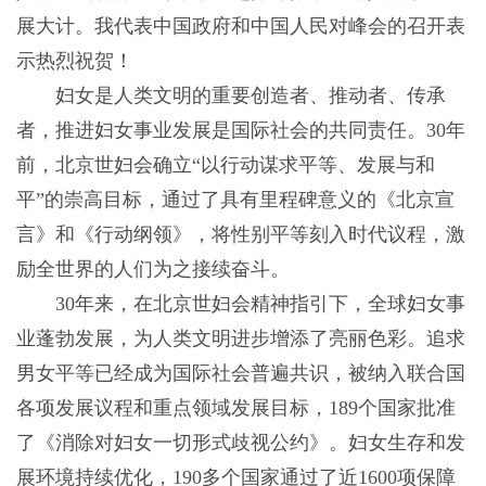
展大计。我代表中国政府和中国人民对峰会的召开表
示热烈祝贺！
妇女是人类文明的重要创造者、推动者、传承
者，推进妇女事业发展是国际社会的共同责任。30年
前，北京世妇会确立“以行动谋求平等、发展与和
平”的崇高目标，通过了具有里程碑意义的《北京宣
言》和《行动纲领》，将性别平等刻入时代议程，激
励全世界的人们为之接续奋斗。
30年来，在北京世妇会精神指引下，全球妇女事
业蓬勃发展，为人类文明进步增添了亮丽色彩。追求
男女平等已经成为国际社会普遍共识，被纳入联合国
各项发展议程和重点领域发展目标，189个国家批准
了《消除对妇女一切形式歧视公约》。妇女生存和发
展环境持续优化，190多个国家通过了近1600项保障