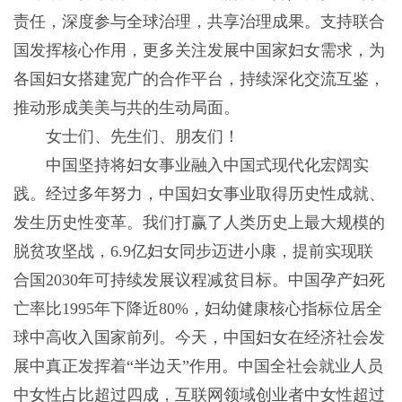
责任，深度参与全球治理，共享治理成果。支持联合
国发挥核心作用，更多关注发展中国家妇女需求，为
各国妇女搭建宽广的合作平台，持续深化交流互鉴，
推动形成美美与共的生动局面。
女士们、先生们、朋友们！
中国坚持将妇女事业融入中国式现代化宏阔实
践。经过多年努力，中国妇女事业取得历史性成就、
发生历史性变革。我们打赢了人类历史上最大规模的
脱贫攻坚战，6.9亿妇女同步迈进小康，提前实现联
合国2030年可持续发展议程减贫目标。中国孕产妇死
亡率比1995年下降近80%，妇幼健康核心指标位居全
球中高收入国家前列。今天，中国妇女在经济社会发
展中真正发挥着“半边天”作用。中国全社会就业人员
中女性占比超过四成，互联网领域创业者中女性超过