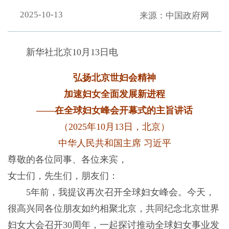
2025-10-13
来源：中国政府网
新华社北京10月13日电
弘扬北京世妇会精神
加速妇女全面发展新进程
——在全球妇女峰会开幕式的主旨讲话
（2025年10月13日，北京）
中华人民共和国主席 习近平
尊敬的各位同事、各位来宾，
女士们，先生们，朋友们：
5年前，我提议再次召开全球妇女峰会。今天，
很高兴同各位朋友如约相聚北京，共同纪念北京世界
妇女大会召开30周年，一起探讨推动全球妇女事业发