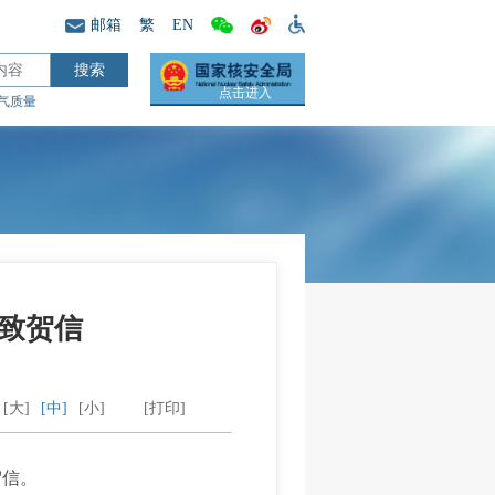
邮箱
繁
EN
点击进入
气质量
致贺信
[大]
[中]
[小]
[打印]
贺信。