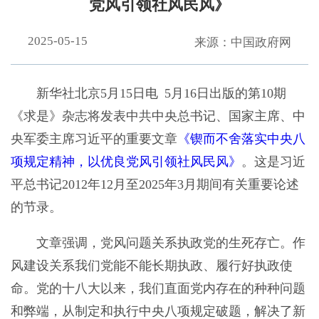
党风引领社风民风》
2025-05-15
来源：中国政府网
新华社北京5月15日电 5月16日出版的第10期
《求是》杂志将发表中共中央总书记、国家主席、中
央军委主席习近平的重要文章
《锲而不舍落实中央八
项规定精神，以优良党风引领社风民风》
。这是习近
平总书记2012年12月至2025年3月期间有关重要论述
的节录。
文章强调，党风问题关系执政党的生死存亡。作
风建设关系我们党能不能长期执政、履行好执政使
命。党的十八大以来，我们直面党内存在的种种问题
和弊端，从制定和执行中央八项规定破题，解决了新