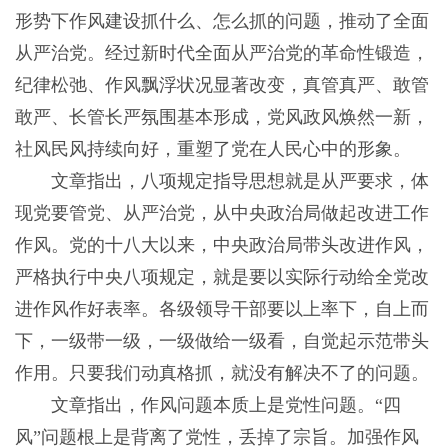
形势下作风建设抓什么、怎么抓的问题，推动了全面
从严治党。经过新时代全面从严治党的革命性锻造，
纪律松弛、作风飘浮状况显著改变，真管真严、敢管
敢严、长管长严氛围基本形成，党风政风焕然一新，
社风民风持续向好，重塑了党在人民心中的形象。
文章指出，八项规定指导思想就是从严要求，体
现党要管党、从严治党，从中央政治局做起改进工作
作风。党的十八大以来，中央政治局带头改进作风，
严格执行中央八项规定，就是要以实际行动给全党改
进作风作好表率。各级领导干部要以上率下，自上而
下，一级带一级，一级做给一级看，自觉起示范带头
作用。只要我们动真格抓，就没有解决不了的问题。
文章指出，作风问题本质上是党性问题。“四
风”问题根上是背离了党性，丢掉了宗旨。加强作风