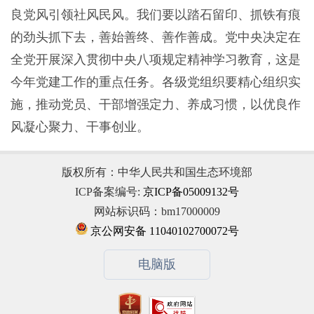
良党风引领社风民风。我们要以踏石留印、抓铁有痕
的劲头抓下去，善始善终、善作善成。党中央决定在
全党开展深入贯彻中央八项规定精神学习教育，这是
今年党建工作的重点任务。各级党组织要精心组织实
施，推动党员、干部增强定力、养成习惯，以优良作
风凝心聚力、干事创业。
版权所有：中华人民共和国生态环境部
ICP备案编号:
京ICP备05009132号
网站标识码：bm17000009
京公网安备 11040102700072号
电脑版