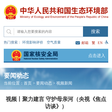
热门搜索：
环境影响评价
空气质量
邮箱
繁
EN
点击进入
要闻动态
当前位置：
首页
>
要闻动态
>
视频新闻
视频丨聚力建言 守护母亲河（央视《焦点
访谈》）