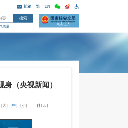
邮箱
繁
EN
点击进入
气质量
现身（央视新闻）
[大]
[中]
[小]
[打印]