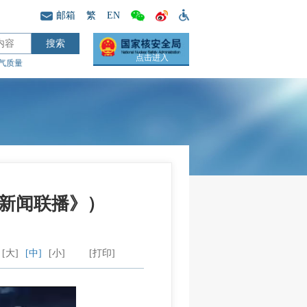
邮箱
繁
EN
点击进入
气质量
《新闻联播》）
[大]
[中]
[小]
[打印]