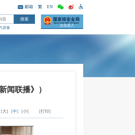
邮箱
繁
EN
点击进入
气质量
新闻联播》）
[大]
[中]
[小]
[打印]