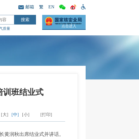
邮箱
繁
EN
点击进入
气质量
培训班结业式
[大]
[中]
[小]
[打印]
部长黄润秋出席结业式并讲话。