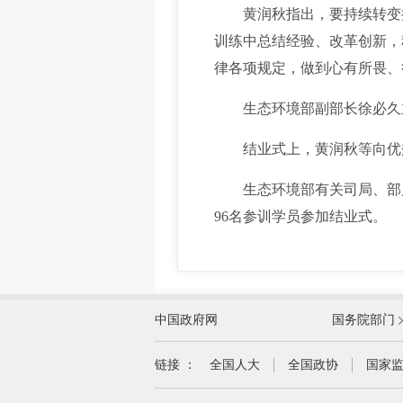
黄润秋指出，要持续转变执
训练中总结经验、改革创新，
律各项规定，做到心有所畏、
生态环境部副部长徐必久主
结业式上，黄润秋等向优秀
生态环境部有关司局、部属
96名参训学员参加结业式。
外交部
中国政府网
国务院部门
教育部
国家民族事务委员会
链接 ：
全国人大
全国政协
国家
司法部