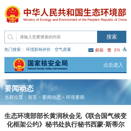
热门搜索：
环境影响评价
空气质量
邮箱
繁
EN
点击进入
要闻动态
当前位置：
首页
>
要闻动态
>
环境要闻
生态环境部部长黄润秋会见《联合国气候变
化框架公约》秘书处执行秘书西蒙·斯蒂尔