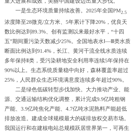
重大进展和成效，美丽中国建设迈出重大步伐。
一是生态环境质量持续改善。2025年全国PM
2.5
浓度降至28微克/立方米、5年累计下降20%，优良天
数比例达到89.3%、创有监测以来最好水平，“十四
五”期间重污染天数减少25%。全国地表水Ⅰ—Ⅲ类水质
断面比例达到91.4%，长江、黄河干流全线水质连续
多年保持Ⅱ类，受污染耕地安全利用率连续5年保持在
90%以上。生态系统质量稳中向好，森林覆盖率超过
25%，人民群众生态环境满意度连续多年超过90%。
二是绿色低碳转型步伐加快。大力推动产业、能
源、交通运输结构优化调整，累计完成9.9亿吨粗钢
产能、3.9亿吨焦化产能、4.7亿吨水泥熟料产能超低
排放改造。建成全球规模最大的碳排放权交易市场。
我国运行和在建核电站总规模跃居世界第一，可再生