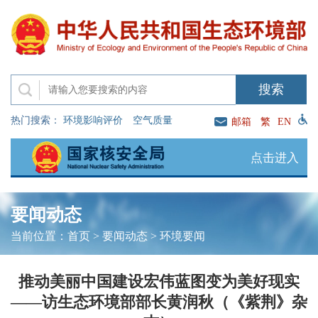
热门搜索：
环境影响评价
空气质量
邮箱
繁
EN
点击进入
要闻动态
当前位置：
首页
>
要闻动态
>
环境要闻
推动美丽中国建设宏伟蓝图变为美好现实
——访生态环境部部长黄润秋（《紫荆》杂