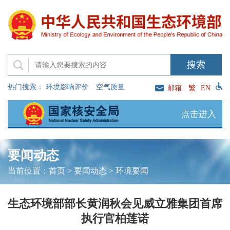
热门搜索：
环境影响评价
空气质量
邮箱
繁
EN
点击进入
要闻动态
当前位置：
首页
>
要闻动态
>
环境要闻
生态环境部部长黄润秋会见威立雅集团首席
执行官柏莲诺