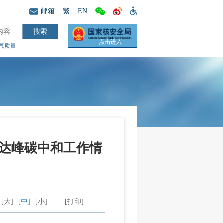
邮箱
繁
EN
点击进入
气质量
达峰碳中和工作情
[大]
[中]
[小]
[打印]