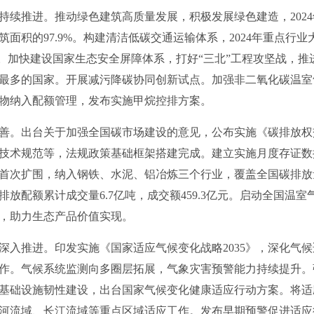
推进。推动绿色建筑高质量发展，积极发展绿色建造，2024年
面积的97.9%。构建清洁低碳交通运输体系，2024年重点行
出。加快建设国家生态安全屏障体系，打好“三北”工程攻坚战，
最多的国家。开展减污降碳协同创新试点。加强非二氧化碳温室
物纳入配额管理，发布实施甲烷控排方案。
。出台关于加强全国碳市场建设的意见，公布实施《碳排放权
技术规范等，法规政策基础框架搭建完成。建立实施月度存证数
次扩围，纳入钢铁、水泥、铝冶炼三个行业，覆盖全国碳排放量超6
放配额累计成交量6.7亿吨，成交额459.3亿元。启动全国温
，助力生态产品价值实现。
推进。印发实施《国家适应气候变化战略2035》，深化气候
作。气候系统监测向多圈层拓展，气象灾害预警能力持续提升。
基础设施韧性建设，出台国家气候变化健康适应行动方案。将适
河流域、长江流域等重点区域适应工作。发布早期预警促进适应