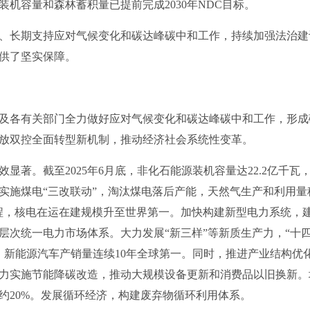
机容量和森林蓄积量已提前完成2030年NDC目标。
长期支持应对气候变化和碳达峰碳中和工作，持续加强法治建
供了坚实保障。
有关部门全力做好应对气候变化和碳达峰碳中和工作，形成碳达
放双控全面转型新机制，推动经济社会系统性变革。
。截至2025年6月底，非化石能源装机容量达22.2亿千瓦，占
实施煤电“三改联动”，淘汰煤电落后产能，天然气生产和利用量
程，核电在运在建规模升至世界第一。加快构建新型电力系统，
层次统一电力市场体系。大力发展“新三样”等新质生产力，“十
以上，新能源汽车产销量连续10年全球第一。同时，推进产业结构优
力实施节能降碳改造，推动大规模设备更新和消费品以旧换新。培
约20%。发展循环经济，构建废弃物循环利用体系。