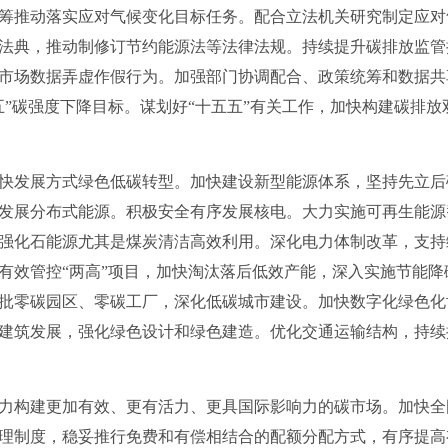
推动落实应对气候变化目标任务。配合立法机关研究制定应对
法典，推动制修订节约能源法等法律法规。持续提升碳排放监管
市场数据弄虚作假行为。加强部门协调配合、政策统筹和数据共
五”碳强度下降目标。谋划好“十五五”有关工作，加快构建碳排
发展方式绿色低碳转型。加快建设新型能源体系，坚持先立后
发展分布式能源。积极安全有序发展核电。大力实施可再生能源
强化石能源尤其是煤炭清洁高效利用。深化电力体制改革，支持
有效管控“两高”项目，加快淘汰落后低效产能，深入实施节能
批零碳园区、零碳工厂，深化低碳城市建设。加快数字化绿色化
建筑发展，强化绿色设计和绿色建造。优化交通运输结构，持续
构建更加有效、更有活力、更具国际影响力的碳市场。加快全
理制度，稳妥推行免费和有偿相结合的配额分配方式，有序提高