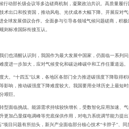
气候行动部长级会议等多边磋商机制，凝聚政治共识。高质量履
技术出口和投资国，推动风电、光伏成本大幅下降。开展应对气
推进全球发展倡议合作。全面参与引导各领域气候问题磋商，积极
动规则标准国际衔接互认。
们也清醒认识到，我国作为最大发展中国家，仍面临一系列问
难度进一步加大，应对气候变化和碳达峰碳中和工作任重道远。
大。“十四五”以来，各地区各部门全力推进碳强度下降取得积
等影响，推动碳强度下降难度较大。我国要用全球历史上最短时
分艰巨。
型面临挑战。能源需求持续较快增长，受数智化应用加速、气
升更加凸显煤电调峰等兜底保供作用，对电力系统调节能力提出
高”项目问题有所抬头，新兴产业面临部分核心技术“卡脖子”、同