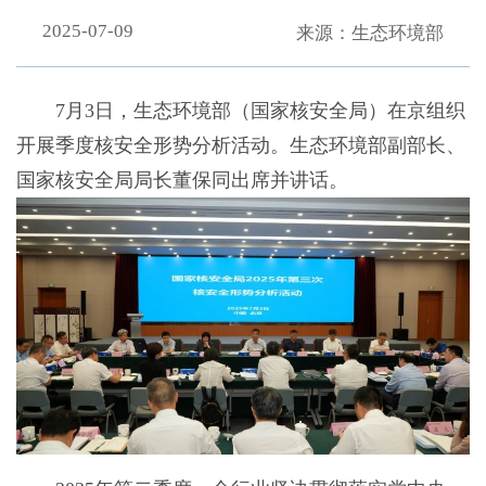
2025-07-09
来源：生态环境部
7月3日，生态环境部（国家核安全局）在京组织
开展季度核安全形势分析活动。生态环境部副部长、
国家核安全局局长董保同出席并讲话。