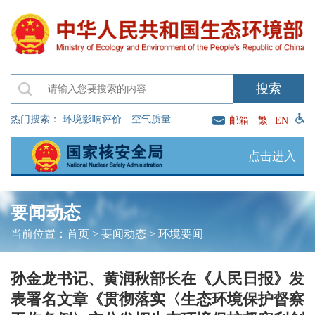
热门搜索：
环境影响评价
空气质量
邮箱
繁
EN
点击进入
要闻动态
当前位置：
首页
>
要闻动态
>
环境要闻
孙金龙书记、黄润秋部长在《人民日报》发
表署名文章《贯彻落实〈生态环境保护督察