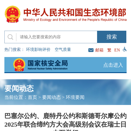
热门搜索：
环境影响评价
空气质量
邮箱
繁
EN
点击进入
要闻动态
当前位置：
首页
>
要闻动态
>
环境要闻
巴塞尔公约、鹿特丹公约和斯德哥尔摩公约
2025年联合缔约方大会高级别会议在瑞士日