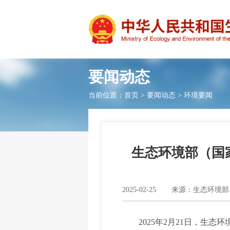
要闻动态
当前位置：
首页
>
要闻动态
>
环境要闻
生态环境部（国
2025-02-25
来源：生态环境部
2025年2月21日，生态