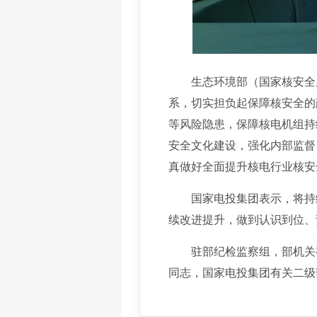
生态环境部（国家核安全
系，切实担负起保障核安全的
等风险隐患，保障核电机组持
安全文化建设，强化内部监督
真做好全面提升核电行业核安
国家电投集团表示，将持
续改进提升，做到认识到位、
驻部纪检监察组，部机关
同志，国家电投集团有关二级