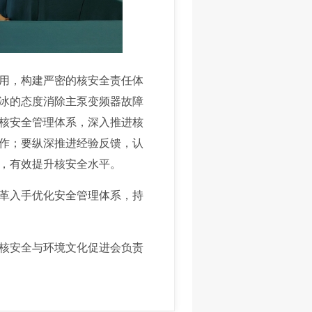
用，构建严密的核安全责任体
冰的态度消除主泵变频器故障
核安全管理体系，深入推进核
作；要纵深推进经验反馈，认
，有效提升核安全水平。
革入手优化安全管理体系，持
核安全与环境文化促进会负责