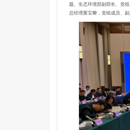
题。生态环境部副部长、党组
总经理栗宝卿，党组成员、副