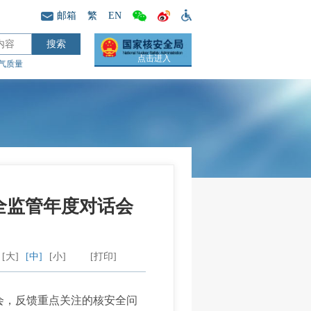
邮箱
繁
EN
点击进入
气质量
全监管年度对话会
[大]
[中]
[小]
[打印]
会，反馈重点关注的核安全问