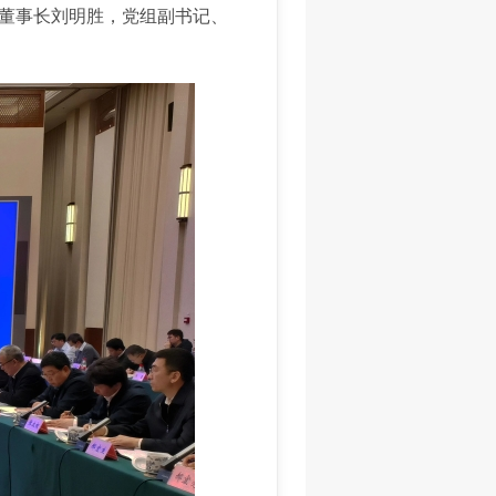
董事长刘明胜，党组副书记、