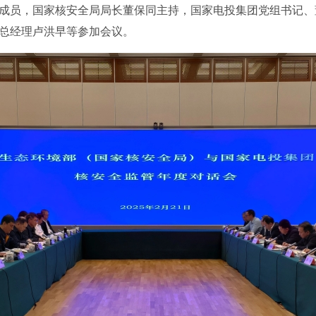
成员，国家核安全局局长董保同主持，国家电投集团党组书记、
总经理卢洪早等参加会议。