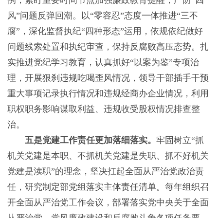
例，紧盯重要时间节点加强廉政教育提醒，严防“四
风”问题反弹回潮。以“零容忍”态度一体推进“三不
腐”，深化监督执纪“四种形态”运用，依规依纪做好
问题线索处置和执纪审查，保持反腐败高压态势。扎
实推进党纪学习教育，认真抓好“以案为鉴”专项治
理，开展狠刹违规吃喝歪风情况，领导干部插手干预
重大事项记录执行情况和违规经商办企业情况，利用
职权职务影响谋取利益、违规收受股权情况排查整
治。
五是党建工作责任更加落细落实。
牢固树立“抓
机关党建是本职、不抓机关党建是失职、抓不好机关
党建是渎职”的理念，坚决扛起全面从严治党政治责
任，研究制定部党组落实主体责任清单。每年组织召
开全面从严治党工作会议，部署落实党中央关于全面