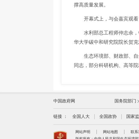
撑高质量发展。
开幕式上，与会嘉宾观看了《
水利部总工程师仲志余，中
华大学碳中和研究院院长贺克
生态环境部、财政部、自然
同志，部分科研机构、高等院
外交部
中国政府网
国务院部门
教育部
国家民族事务委员会
链接 ：
全国人大
全国政协
国家
司法部
网站声明
网站地图
联系
自然资源部
版权所有：中华人民共和国生态环境部