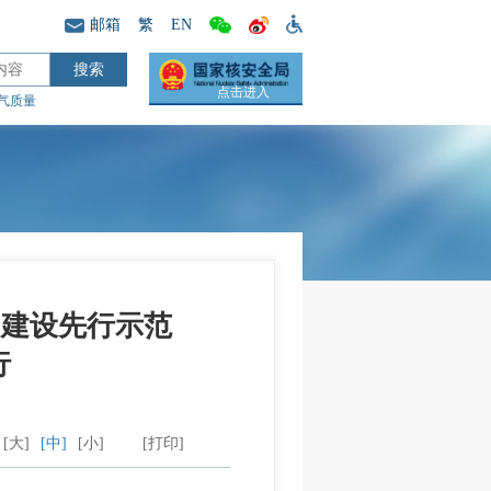
邮箱
繁
EN
点击进入
气质量
明建设先行示范
行
[大]
[中]
[小]
[打印]