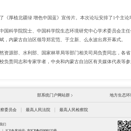
厚植北疆绿 增色中国蓝》宣传片。本次论坛安排了1个主论
国科学院院士、中国科学院生态环境研究中心学术委员会主任
斌，内蒙古自治区领导郑宏范、于立新、么永波出席开幕式。
资源部、水利部、国家林草局等部门相关司局负责同志，各省
校负责同志和专家学者，中央和内蒙古自治区有关媒体代表等参
国防部
国家
部系统门户网站群
地方生态环
科学技术部
工业
公安部
民政
监察委员会
最高人民法院
最高人民检察院
财政部
人力
我们
生态环境部
住房
|
ICP备案编号:
京ICP备05009132号