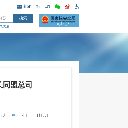
邮箱
繁
EN
点击进入
气质量
关同盟总司
[大]
[中]
[小]
[打印]