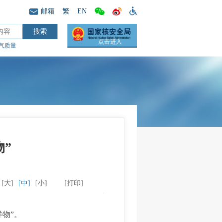
邮箱
繁
EN
点击进入
气质量
”
[大]
[中]
[小]
[打印]
物”。