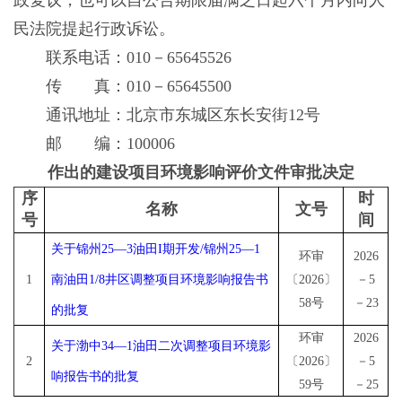
政复议，也可以自公告期限届满之日起六个月内向人
民法院提起行政诉讼。
联系电话：010－65645526
传 真：010－65645500
通讯地址：北京市东城区东长安街12号
邮 编：100006
作出的建设项目环境影响评价文件审批决定
序
时
名称
文号
号
间
关于锦州
25—3油田I期开发/锦州25—1
环审
2026
1
南油田1/8井区调整项目环境影响报告书
〔
2026〕
－5
58号
－23
的批复
环审
2026
关于渤中
34—1油田二次调整项目环境影
2
〔
2026〕
－5
响报告书的批复
59号
－25