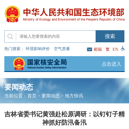
热门搜索：
环境影响评价
空气质量
邮箱
繁
EN
点击进入
要闻动态
当前位置：
首页
>
要闻动态
>
地方快讯
吉林省委书记黄强赴松原调研：以钉钉子精
神抓好防汛备汛