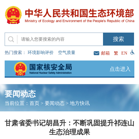
热门搜索：
环境影响评价
空气质量
邮箱
繁
EN
点击进入
要闻动态
当前位置：
首页
>
要闻动态
>
地方快讯
甘肃省委书记胡昌升：不断巩固提升祁连山
生态治理成果