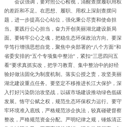
会议强调，要对照公心检视，清醒查摆履职用权
的差距和不足。在思想、履职、用权上深刻查摆问
题，进一步提高公心站位，强化秉公尽责和使命担
当。要践行公心担当，奋力开创美丽湖北建设新局
面。要铸牢公心之魂，把稳生态环保政治方向。要深
学笃行增强思想自觉，聚焦中央部署的“八个方面”和
省委安排的“五个专项集中整治”，紧扣“三思四问五
看”要求真抓实改，把学习教育、集中整治中的好经
验好做法固化为制度机制。落实公授之责，攻坚美丽
湖北建设重点任务。要坚定不移推进长江大保护，深
入打好污染防治攻坚战，以碳市场建设推动绿色低碳
发展。恪守公赋之权，规范生态环保权力运行。要守
牢环境准入底线，严格规范涉企执法，较真碰硬督察
整改，严格规范资金分配。严明纪律之规，锤炼清正