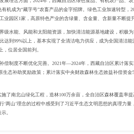
理念方面，2024年，西藏自治区绿色食品、有机农产品、农
色有机成为“藏字号”农畜产品的金字招牌。绿色工业加速转型，202
色工业园区1家，高原特色产业的含绿量、含金量、含新量不断提
级水能、风能和太阳能资源，加快清洁能源基地建设，积极为实
量占比达到99%以上，基本实现了全清洁电力供应，成为全国清洁
以上，位居全国前列。
度不断优化完善。2021年—2024年，西藏自治区累计落实草
草原生态补助奖励政策；累计落实中央财政森林生态效益补偿资金51.
了南北山绿化工程，造林100万余亩，全自治区森林覆盖率提高到
践行‘两山’理念的过程中感受到了习近平生态文明思想的真理力
表示。