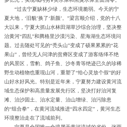
多亿元，实现域内劣Ⅴ类水体和黑臭水体全面清零。
“过去宁夏缺林少绿，生态环境脆弱。今天的宁
夏大地，‘旧貌’换了‘新颜’。”梁言顺介绍，党的十八
大以来，宁夏大抓山水林田湖草沙综合治理，坚决整
治黄河“四乱”和腾格里沙漠污染、星海湖生态环境问
题。过去随处可见的“秃头山”变成了硕果累累的“花
果山”，曾经无人问津的贫瘠区变成了游客络绎不绝
的风景区，雪豹、鸽子鱼、沙冬青等绝迹已久的珍稀
野生动植物也重现山河，重塑了“给心灵放个假”的好
山好水好风光。特别是近年来，宁夏努力建设黄河流
域生态保护和高质量发展先行区，坚决打好治河复
滩、治沙固土、治水定量、治山增绿、治污除患
的“组合拳”，在黄河流域推进“四水四定”，黄河生态
环境整治走在了流域前列。