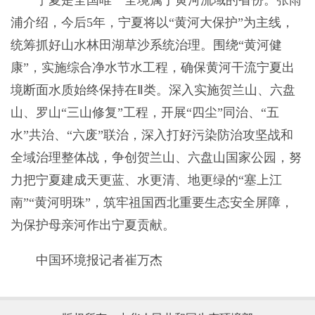
宁夏是全国唯一全境属于黄河流域的省份。张雨
浦介绍，今后5年，宁夏将以“黄河大保护”为主线，
统筹抓好山水林田湖草沙系统治理。围绕“黄河健
康”，实施综合净水节水工程，确保黄河干流宁夏出
境断面水质始终保持在Ⅱ类。深入实施贺兰山、六盘
山、罗山“三山修复”工程，开展“四尘”同治、“五
水”共治、“六废”联治，深入打好污染防治攻坚战和
全域治理整体战，争创贺兰山、六盘山国家公园，努
力把宁夏建成天更蓝、水更清、地更绿的“塞上江
南”“黄河明珠”，筑牢祖国西北重要生态安全屏障，
为保护母亲河作出宁夏贡献。
中国环境报记者崔万杰