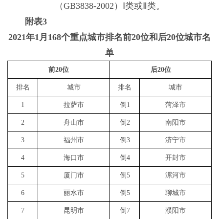
（GB3838-2002）Ⅰ类或Ⅱ类。
附表3
2021年1月168个重点城市排名前20位和后20位城市名
单
前20位
后20位
排名
城市
排名
城市
1
拉萨市
倒1
菏泽市
2
舟山市
倒2
南阳市
排名
城市
考核断面所
3
福州市
倒3
济宁市
乌伦古河，克兰河，别列则克河，哈
4
海口市
倒4
开封市
1
阿勒泰地区
齐斯
5
厦门市
倒5
漯河市
2
柳州市
柳江，洛江（中渡河），洛清江，
6
丽水市
倒5
聊城市
3
林芝市
察隅河，尼洋河，雅鲁
7
昆明市
倒7
濮阳市
4
崇左市
左江，平而河，归春河（黑水河），