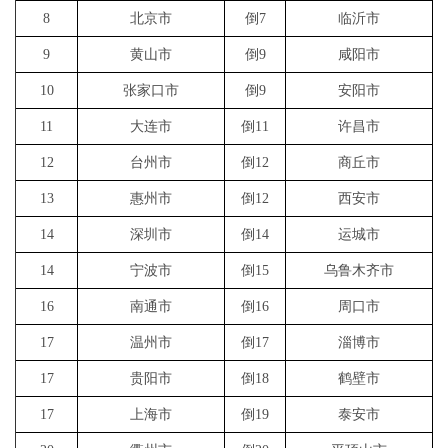
8
北京市
倒7
临沂市
黔东南苗族侗族自
六洞河，巴拉河，舞水，车坝河，龙
5
治州
江，巫密河，清水江，舞阳河，寨
9
黄山市
倒9
咸阳市
6
河池市
红水河，岩滩水库，东小江，刁
10
张家口市
倒9
安阳市
灌江，寻江，恭城河，桂江，漓江，
11
大连市
倒11
许昌市
7
桂林市
灵渠，荔
12
台州市
倒12
商丘市
8
张掖市
东大河，北大
13
惠州市
倒12
西安市
南盘江，难滩河，百南河，下雷河，
9
百色市
14
深圳市
倒14
运城市
驮娘江，澄碧
10
金昌市
金川
14
宁波市
倒15
乌鲁木齐市
11
武威市
庄浪河，黄羊河
16
南通市
倒16
周口市
恩施土家族苗族自
唐岩河，溇水，磨刀溪，神农溪，郁
17
温州市
倒17
淄博市
12
治州
江，酉水，马
17
贵阳市
倒18
鹤壁市
13
南宁市
红水河，右江，武鸣河，清水
17
上海市
倒19
泰安市
14
肇庆市
天溪，西江，贺江