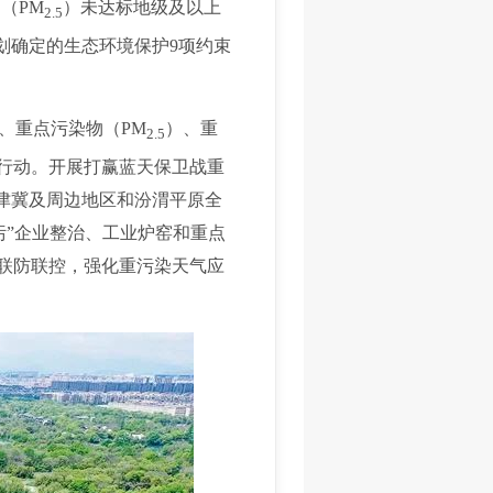
（PM
）未达标地级及以上
2.5
规划确定的生态环境保护9项约束
、重点污染物（PM
）、重
2.5
坚行动。开展打赢蓝天保卫战重
京津冀及周边地区和汾渭平原全
污”企业整治、工业炉窑和重点
染联防联控，强化重污染天气应