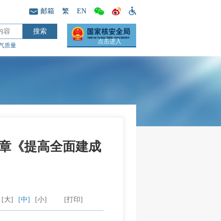
邮箱
繁
EN
点击进入
气质量
章《提高全面建成
[大]
[中]
[小]
[打印]