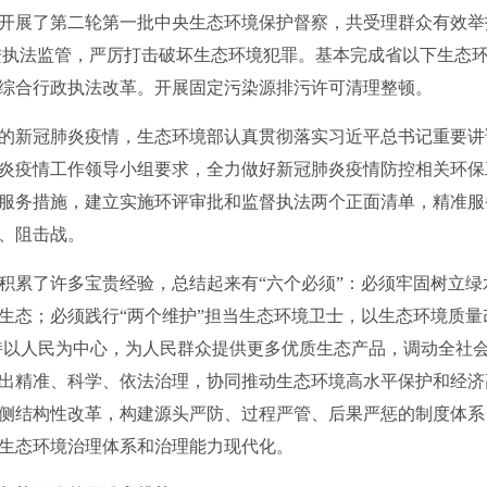
企开展了第二轮第一批中央生态环境保护督察，共受理群众有效举报
推进执法监管，严厉打击破坏生态环境犯罪。基本完成省以下生态
综合行政执法改革。开展固定污染源排污许可清理整顿。
新冠肺炎疫情，生态环境部认真贯彻落实习近平总书记重要讲
炎疫情工作领导小组要求，全力做好新冠肺炎疫情防控相关环保
服务措施，建立实施环评审批和监督执法两个正面清单，精准服
、阻击战。
累了许多宝贵经验，总结起来有“六个必须”：必须牢固树立绿
生态；必须践行“两个维护”担当生态环境卫士，以生态环境质量
坚持以人民为中心，为人民群众提供更多优质生态产品，调动全社
出精准、科学、依法治理，协同推动生态环境高水平保护和经济
侧结构性改革，构建源头严防、过程严管、后果严惩的制度体系
生态环境治理体系和治理能力现代化。