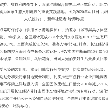
浙江省委、省政府的领导下，西溪湿地综合保护工程正式启动。经
成为国家生态文明建设的重要实践基地。图为2020年4月1日，
人机照片）。新华社记者 翁忻旸/摄
紧盯保好水（饮用水水源地保护）、治差水（城市黑臭水体整
。3年多来，全国累计完成2804个饮用水水源地10363个生
86.7%。全面完成长江入河、渤海入海排污口排查。长江经济
0条国控入海河流中46条水质达标，劣Ⅴ类国控断面由10个降至2
水绿岸、鱼翔浅底、鸟语花香、田园风光的美好生活景象又回来
受污染的农用地、建设用地实行分类管控，切实防范环境风险。
别划分和受污染耕地安全利用。扎实推进重点行业企业用地调查
不移禁止洋垃圾入境，全国固体废物进口量比2016年减少71%。
。组织开展长江经济带打击固体废物环境违法行为专项行动。深
从2020年开始公开污染物自动监测数据。全国累计排查涉重金属企
得安心、吃得放心。