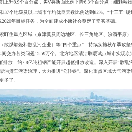
上升8.9个百分点，劣Ⅴ类断面比例下降6.3个百分点；细颗粒物
全国337个地级及以上城市年均优良天数比例达到82%。“十三五”
成2020年目标任务，为全面建成小康社会奠定了坚实基础。
紧盯住重点区域（京津冀及周边地区、长三角地区、汾渭平原）
（散煤燃烧和散乱污企业）等“四个重点”，持续实施秋冬季攻
年间交办各类问题15.59万个。北方地区清洁取暖试点城市实现
低排放，约7.8亿吨粗钢产能开展超低排放改造。深入开展“散乱
柴油货车污染治理，大力推进“公转铁”。深化重点区域大气污
更多了。