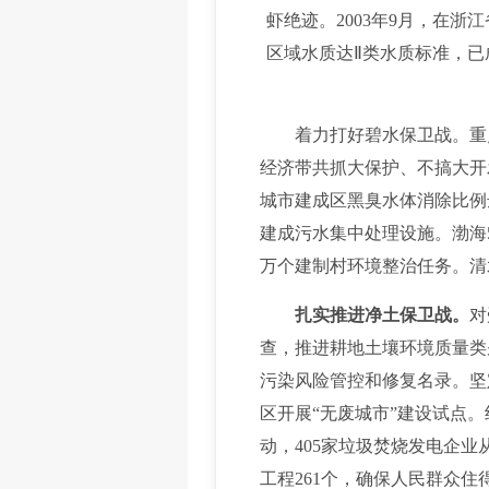
虾绝迹。2003年9月，在
区域水质达Ⅱ类水质标准，已
着力打好碧水保卫战。重点
经济带共抓大保护、不搞大开发
城市建成区黑臭水体消除比例达
建成污水集中处理设施。渤海5
万个建制村环境整治任务。清
扎实推进净土保卫战。
对
查，推进耕地土壤环境质量类
污染风险管控和修复名录。坚定
区开展“无废城市”建设试点
动，405家垃圾焚烧发电企业
工程261个，确保人民群众住