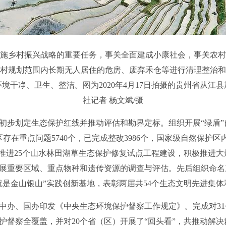
乡村振兴战略的重要任务，事关全面建成小康社会，事关农村
村规划范围内长期无人居住的危房、废弃禾仓等进行清理整治和
境干净、卫生、整洁。图为2020年4月17日拍摄的贵州省从江
社记者 杨文斌/摄
初步划定生态保护红线并推动评估和勘界定标。组织开展“绿盾”
区存在重点问题5740个，已完成整改3986个，国家级自然保护
步推进25个山水林田湖草生态保护修复试点工程建设，积极推进
展重要区域、重点物种和遗传资源的调查与评估。先后组织命名三
就是金山银山”实践创新基地，表彰两届共54个生态文明先进集体
中办、国办印发《中央生态环境保护督察工作规定》。完成对3
护督察全覆盖，并对20个省（区）开展了“回头看”，共推动解决