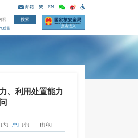
邮箱
繁
EN
点击进入
气质量
力、利用处置能力
问
[大]
[中]
[小]
[打印]