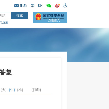
邮箱
繁
EN
点击进入
气质量
的答复
[大]
[中]
[小]
[打印]