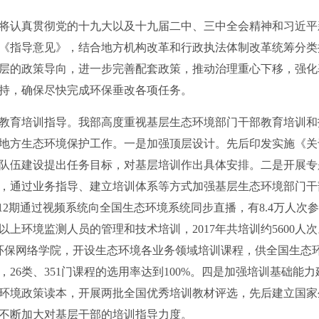
认真贯彻党的十九大以及十九届二中、三中全会精神和习近平
《指导意见》，结合地方机构改革和行政执法体制改革统筹分类
层的政策导向，进一步完善配套政策，推动治理重心下移，强化
持，确保尽快完成环保垂改各项任务。
育培训指导。我部高度重视基层生态环境部门干部教育培训和
地方生态环境保护工作。一是加强顶层设计。先后印发实施《关
队伍建设提出任务目标，对基层培训作出具体安排。二是开展专
，通过业务指导、建立培训体系等方式加强基层生态环境部门干部培
12期通过视频系统向全国生态环境系统同步直播，有8.4万人次
上环境监测人员的管理和技术培训，2017年共培训约5600人
国环保网络学院，开设生态环境各业务领域培训课程，供全国生态环
账号，26类、351门课程的选用率达到100%。四是加强培训基础
环境政策读本，开展两批全国优秀培训教材评选，先后建立国家
不断加大对基层干部的培训指导力度。