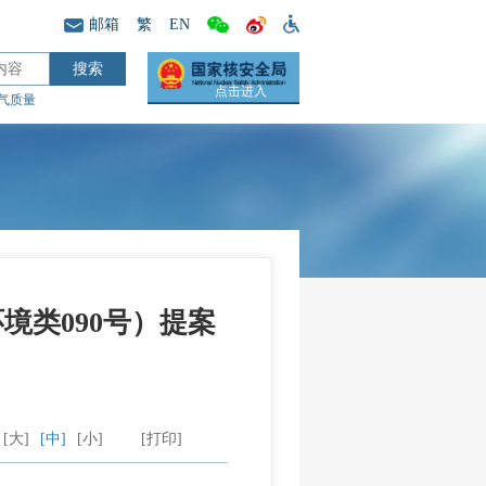
邮箱
繁
EN
点击进入
气质量
境类090号）提案
[大]
[中]
[小]
[打印]