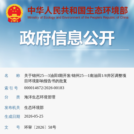
名 称
关于锦州25—3油田I期开发/锦州25—1南油田1/8井区调整项
目环境影响报告书的批复
000014672/2026-00183
索 引 号
分 类
海洋生态环境管理
发布机关
生态环境部
2026-05-25
生成日期
文 号
环审〔2026〕58号