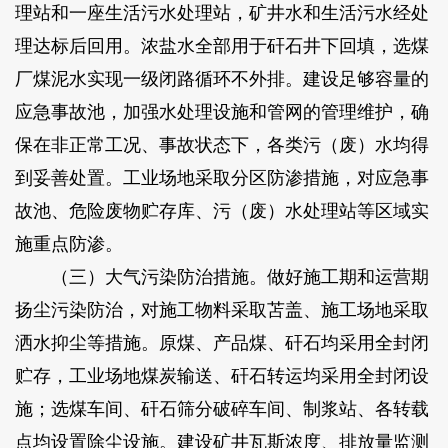
理站和一座生活污水处理站，矿井水和生活污水经处
理达标后回用。浓盐水全部用于矸石井下回填，选煤
厂煤泥水实现一级闭路循环不外排。建设足够容量的
应急事故池，加强水处理设施和管网的管理维护，确
保在非正常工况、事故状态下，各类污（废）水均得
到妥善处置。工业场地采取分区防渗措施，对应急事
故池、危险废物贮存库、污（废）水处理站等区域实
施重点防渗。
（三）大气污染防治措施。做好施工期和运营期
扬尘污染防治，对施工物料采取苫盖、施工场地采取
洒水抑尘等措施。原煤、产品煤、矸石均采用全封闭
贮存，工业场地煤炭输送、矸石转运均采用全封闭设
施；选煤车间、矸石筛分破碎车间、制浆站、各转载
点均设置除尘设施。建设矿井瓦斯浓度、排放量监测