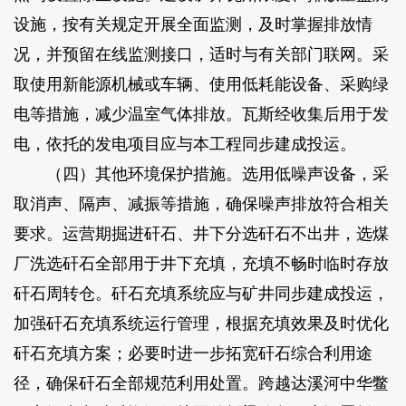
设施，按有关规定开展全面监测，及时掌握排放情
况，并预留在线监测接口，适时与有关部门联网。采
取使用新能源机械或车辆、使用低耗能设备、采购绿
电等措施，减少温室气体排放。瓦斯经收集后用于发
电，依托的发电项目应与本工程同步建成投运。
（四）其他环境保护措施。选用低噪声设备，采
取消声、隔声、减振等措施，确保噪声排放符合相关
要求。运营期掘进矸石、井下分选矸石不出井，选煤
厂洗选矸石全部用于井下充填，充填不畅时临时存放
矸石周转仓。矸石充填系统应与矿井同步建成投运，
加强矸石充填系统运行管理，根据充填效果及时优化
矸石充填方案；必要时进一步拓宽矸石综合利用途
径，确保矸石全部规范利用处置。跨越达溪河中华鳖