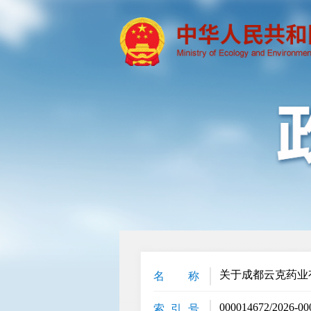
关于成都云克药业
名 称
000014672/2026-00
索 引 号