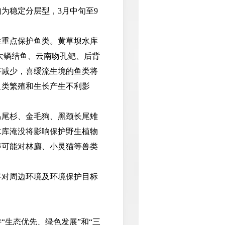
为稳定分层型，3月中旬至9
重点保护鱼类。黄草坝水库
大鳞结鱼、云南吻孔鲃、后背
将减少，喜缓流生境的鱼类将
鱼类繁殖和生长产生不利影
尾杉、金毛狗、黑颈长尾雉
水库淹没将影响保护野生植物
声可能对林麝、小灵猫等兽类
对周边环境及环境保护目标
生态优先、绿色发展”和“三