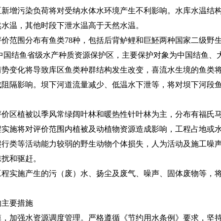
新增污染负荷将对受纳水体水环境产生不利影响。水库水温结构
然水温，其他时段下泄水温高于天然水温。
范围分布有鱼类78种，包括后背鲈鲤和巨魾两种国家二级野生
江中国结鱼省级水产种质资源保护区，主要保护对象为中国结鱼、
情势变化将导致库区鱼类种群结构发生改变，喜流水生境的鱼类
成阻隔影响。坝下河道流量减少、低温水下泄等，将对坝下河段
区植被以季风常绿阔叶林和暖热性针叶林为主，分布有福氏马
程实施将对评价范围内植被及动植物资源造成影响，工程占地或
爬行类等活动能力较弱的野生动物个体损失，人为活动及施工噪
惊扰和驱赶。
实施产生的污（废）水、扬尘及废气、噪声、固体废物等，将
主要措施
加强水资源调度管理。严格遵循《节约用水条例》要求，坚持“