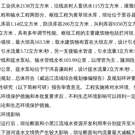
，工业供水2138万立方米，沿线农村人畜供水115万立方米，灌溉
和输水工程两部分。枢纽工程为黄草坝水库，坝址位于景谷县
，总库容1.14亿立方米，防洪库容206万立方米，兴利库容9350
92万立方米，具有多年调节性能。枢纽工程的主要建筑物包括拦河
坝，最大坝高163.5米；取水建筑物布置在大坝左岸，设计引水流
水流量3.72立方米/秒，另一支接输水管道，引水流量3立方米/
和提水泵站。输水管线全长103.99公里，以埋管为主，隧洞段长
7.02公里。提水泵站位于宁洱县谦岗村，设计提水流量2立方米/秒，
划，总体符合《威远江流域综合规划修编报告》及规划环评要
具可行性研究（以下简称可研）报告审查意见。工程实施将对水环境
态环境保护措施和本批复要求后，不利生态环境影响可以得到一
结论和生态环境保护措施。
环境影响
后，坝址断面和小黑江流域水资源开发利用率分别提升至39.6
下游河道水文情势产生较大影响，坝址断面旬均流量最大减幅为5