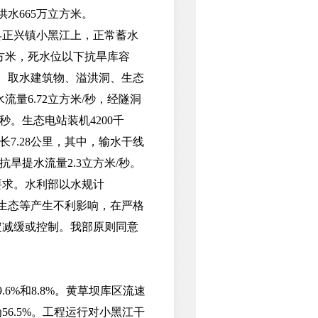
供水665万立方米。
正兴镇小黑江上，正常蓄水
万立方米，死水位以下抗旱库容
坝、取水建筑物、溢洪洞、生态
量6.72立方米/秒，经隧洞
秒。生态电站装机4200千
7.28公里，其中，输水干线
抗旱提水流量2.3立方米/秒。
求。水利部以水规计
、生态等产生不利影响，在严格
定减缓或控制。我部原则同意
%和8.8%。黄草坝库区流速
6.5%。工程运行对小黑江干