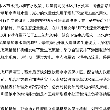
受水区节水潜力和节水政策，尽量提高受水区用水效率、降低新增
黄草坝水库引水量，减少的水量优先用于增加下游河道生态用水
境可行性专题研究，相关内容纳入可研统筹决策，在可研中确定科
施。严格生态流量泄放，在11月至次年5月下泄流量不低于0.7
至10月下泄流量不低于2.11立方米/秒。结合下游生态需求，当水库
泄流量增加来水量的45%，每年择机开展人造洪峰生态调度，深
生态流量管和机组发电下泄生态流量，采取合理安排下游围堰拆
现脱水现象。运行期，通过发电、生态流量管下泄生态流量。采
环保清理，蓄水后尽快划定饮用水水源保护区。配合地方政府
荷。配合地方政府加快落实《云南省普洱市黄草坝水库工程受水区
行情况检查和治理效果跟踪评价，必要时优化治污规划内容及措施
力和受纳水体纳污能力满足本工程新增退水处理和污染负荷容纳
护措施。配合地方政府建立鱼类栖息地保护机制，划定鱼类栖