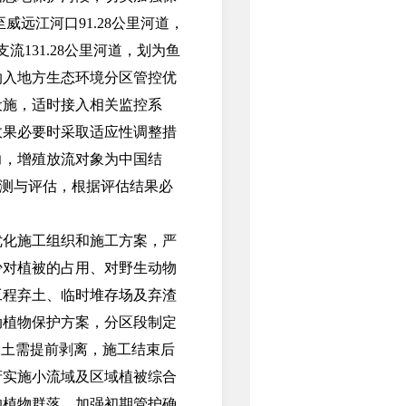
远江河口91.28公里河道，
131.28公里河道，划为鱼
纳入地方生态环境分区管控优
设施，适时接入相关监控系
效果必要时采取适应性调整措
力，增殖放流对象为中国结
监测与评估，根据评估结果必
化施工组织和施工方案，严
少对植被的占用、对野生动物
工程弃土、临时堆存场及弃渣
动植物保护方案，分区段制定
表土需提前剥离，施工结束后
府实施小流域及区域植被综合
的植物群落，加强初期管护确