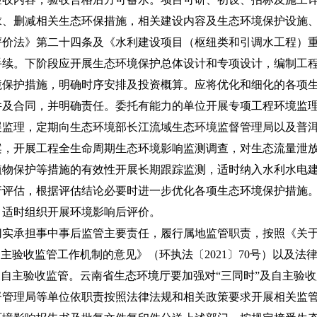
求、删减相关生态环保措施，相关建设内容及生态环境保护设施
评价法》第二十四条及《水利建设项目（枢纽类和引调水工程）
手续。下阶段应开展生态环境保护总体设计和专项设计，编制工
境保护措施，明确时序安排及投资概算。应将优化和细化的各项
件及合同，并明确责任。委托有能力的单位开展专项工程环境监
展监理，定期向生态环境部长江流域生态环境监督管理局以及普
案，开展工程全生命周期生态环境影响监测调查，对生态流量泄
植物保护等措施的有效性开展长期跟踪监测，适时纳入水利水电
行评估，根据评估结论必要时进一步优化各项生态环境保护措施
。适时组织开展环境影响后评价。
承担事中事后监管主要责任，履行属地监管职责，按照《关于
自主验收监管工作机制的意见》（环执法〔2021〕70号）以及
及自主验收监管。云南省生态环境厅要加强对“三同时”及自主验
督管理局等单位依职责按照法律法规和相关政策要求开展相关监