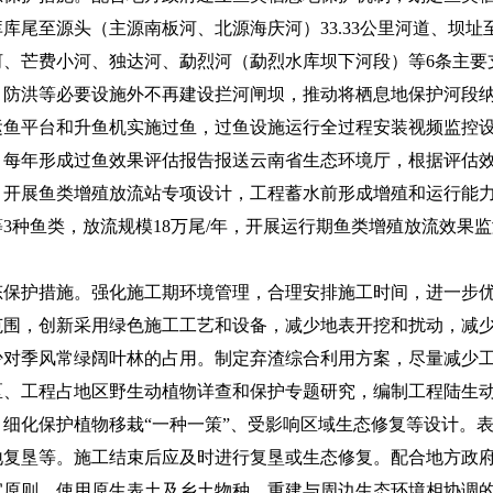
尾至源头（主源南板河、北源海庆河）33.33公里河道、坝址至威
、芒费小河、独达河、勐烈河（勐烈水库坝下河段）等6条主要支流
、防洪等必要设施外不再建设拦河闸坝，推动将栖息地保护河段
运鱼平台和升鱼机实施过鱼，过鱼设施运行全过程安装视频监控
，每年形成过鱼效果评估报告报送云南省生态环境厅，根据评估
，开展鱼类增殖放流站专项设计，工程蓄水前形成增殖和运行能
3种鱼类，放流规模18万尾/年，开展运行期鱼类增殖放流效果
护措施。强化施工期环境管理，合理安排施工时间，进一步优
范围，创新采用绿色施工工艺和设备，减少地表开挖和扰动，减
少对季风常绿阔叶林的占用。制定弃渣综合利用方案，尽量减少
区、工程占地区野生动植物详查和保护专题研究，编制工程陆生
细化保护植物移栽“一种一策”、受影响区域生态修复等设计。
地复垦等。施工结束后应及时进行复垦或生态修复。配合地方政
宜原则，使用原生表土及乡土物种，重建与周边生态环境相协调