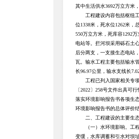
其中生活供水3692万立方米
工程建设内容包括枢纽工程
位1338米，死水位1262米
550万立方米，死库容12
电站等。拦河坝采用砾石土心墙
后分两支，一支接生态电站，引
瓦。输水工程主要包括输水管线
长96.97公里，输水支线长
工程已列入国家相关专项规
〔2022〕258号文件出
落实环境影响报告书各项生
环境影响报告书的总体评价
二、工程建设的主要生态
（一）水环境影响。工程运行
变缓，水库调蓄和引水对坝址