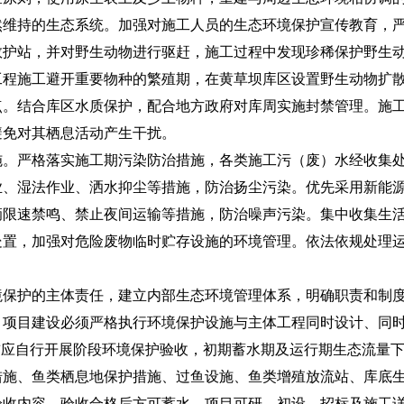
然维持的生态系统。加强对施工人员的生态环境保护宣传教育，
救护站，并对野生动物进行驱赶，施工过程中发现珍稀保护野生
工程施工避开重要物种的繁殖期，在黄草坝库区设置野生动物扩
点。结合库区水质保护，配合地方政府对库周实施封禁管理。施
避免对其栖息活动产生干扰。
严格落实施工期污染防治措施，各类施工污（废）水经收集处
业、湿法作业、洒水抑尘等措施，防治扬尘污染。优先采用新能
辆限速禁鸣、禁止夜间运输等措施，防治噪声污染。集中收集生
处置，加强对危险废物临时贮存设施的环境管理。依法依规处理
。
护的主体责任，建立内部生态环境管理体系，明确职责和制度
。项目建设必须严格执行环境保护设施与主体工程同时设计、同
前应自行开展阶段环境保护验收，初期蓄水期及运行期生态流量
措施、鱼类栖息地保护措施、过鱼设施、鱼类增殖放流站、库底
验收内容，验收合格后方可蓄水。项目可研、初设、招标及施工