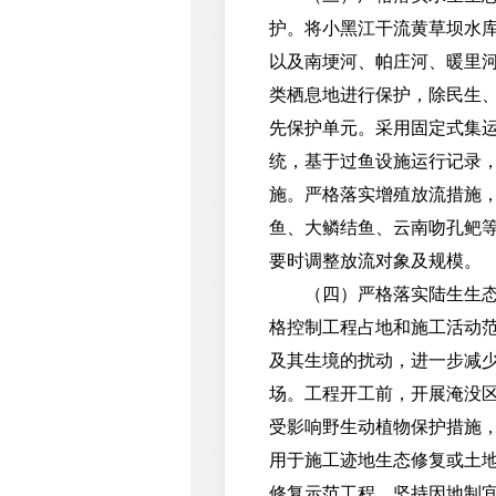
护。将小黑江干流黄草坝水库库
以及南埂河、帕庄河、暖里河
类栖息地进行保护，除民生
先保护单元。采用固定式集
统，基于过鱼设施运行记录
施。严格落实增殖放流措施
鱼、大鳞结鱼、云南吻孔鲃等
要时调整放流对象及规模。
（四）严格落实陆生生态保
格控制工程占地和施工活动
及其生境的扰动，进一步减
场。工程开工前，开展淹没
受影响野生动植物保护措施，
用于施工迹地生态修复或土
修复示范工程。坚持因地制