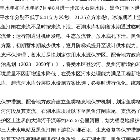
秒。在丰水年和平水年的7月至8月进一步加大石湖水库、黑鱼汀闸下泄
秒，平水年分别不低于6.41立方米/秒、21.35立方米/秒。冰冻期
黑鱼汀闸在来流不足时按来流下泄。石湖水库初期蓄水期通过临
态流量；运行期通过机组发电、生态放流管、放水底孔下泄。黑
水方案，初期蓄水期减少供水，逐月阶梯式提升至设计供水能力
环保清理，蓄水后尽快划定饮用水水源保护区。配合地方政府
规划（2023—2050年）》，将受水区登沙河、复州河新增的
环境质量不因新增退水降低，在受水区污水处理能力满足工程新
水库、碧流河水库分层取水设施方案比选，必要时进行优化。统
护措施。配合地方政府建立鱼类栖息地保护机制，划定鱼类栖
子河河段及其支流、石湖水库坝址以下至黑鱼汀闸库尾、支流亮
护区上边界的大洋河干流等约265.67公里河段，划为栖息地保
游三大步水电站及黑鱼汀闸下游拦河堆石坝、生态修复等保护措
其下游现有翻板闸进行过鱼改造，在石湖水库、黑鱼汀闸采取