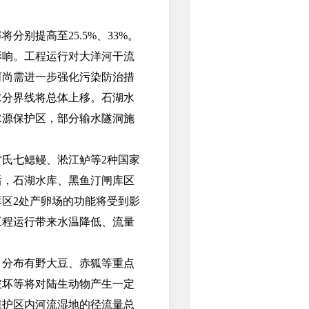
提高至25.5%、33%。
影响。工程运行对大洋河干流
河尚需进一步强化污染防治措
水分界线将总体上移。石湖水
水源保护区，部分输水隧洞施
氏七鳃鳗、淞江鲈等2种国家
后，石湖水库、黑鱼汀闸库区
区2处产卵场的功能将受到影
工程运行带来水温降低、流量
分布有野大豆、赤狐等重点
破坏等将对陆生动物产生一定
保护区内河流湿地的径流量总