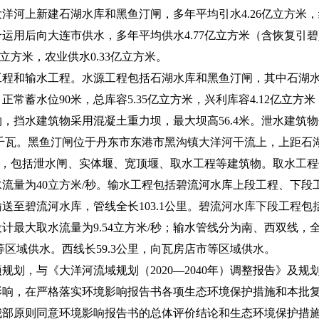
洋河上新建石湖水库和黑鱼汀闸，多年平均引水4.26亿立方米
运用后向大连市供水，多年平均供水4.77亿立方米（含恢复引碧入
亿立方米，农业供水0.33亿立方米。
和输水工程。水源工程包括石湖水库和黑鱼汀闸，其中石湖水
常蓄水位90米，总库容5.35亿立方米，兴利库容4.12亿立方
，挡水建筑物采用混凝土重力坝，最大坝高56.4米。泄水建筑物
万千瓦。黑鱼汀闸位于丹东市东港市黑沟镇大洋河干流上，上距石
立方米，包括泄水闸、实体堰、宽顶堰、取水工程等建筑物。取水工
流量为40立方米/秒。输水工程包括碧流河水库上段工程、下段
送至碧流河水库，管线全长103.1公里。碧流河水库下段工程
最大取水流量为9.54立方米/秒；输水管线分为南、西双线，全长
区等区域供水。西线长59.3公里，向瓦房店市等区域供水。
，与《大洋河流域规划（2020—2040年）调整报告》及规
影响，在严格落实环境影响报告书各项生态环境保护措施和本批
我部原则同意环境影响报告书的总体评价结论和生态环境保护措