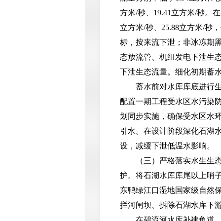
方米/秒、19.41立方米/
立方米/秒、25.88立方米/
标，按来流下泄；非冰冻期
态放流管、机组发电下泄生
下泄生态流量。细化初期蓄
蓄水前对水库库底进行生态
配置一期工程受水区水污染防治
划同步实施，确保受水区水
引水。在设计阶段深化石湖
设，减缓下泄低温水影响。
（三）严格落实水生生态保
护。将石湖水库库尾以上哨
东鸭绿江口湿地国家级自然保
拦河闸坝、拆除石湖水库下
在碧流河水库补建鱼道，对