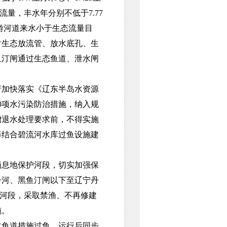
流量，丰水年分别不低于7.77
若上游河道来水小于生态流量目
时生态放流管、放水底孔、生
鱼汀闸通过生态鱼道、泄水闸
。
加快落实《辽东半岛水资源
20项水污染防治措施，纳入规
增退水处理要求前，不得实施
筹结合碧流河水库过鱼设施建
息地保护河段，切实加强保
子河、黑鱼汀闸以下至辽宁丹
护河段，采取禁渔、不再修建
施。
鱼道措施过鱼，运行后同步