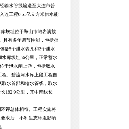
，经输水管线输送至大连市普
连工程0.51亿立方米供水能
库坝址位于鞍山市岫岩满族
米，具有多年调节性能，包括挡
包括5个泄水表孔和2个泄水
湖水库坝址56公里，正常蓄水
程位于泄水闸上游，包括取水
工程。碧流河水库上段工程自
包括取水首部和输水管线，取水
182.9公里，其中南线长
划环评总体相符。工程实施将
复要求后，不利生态环境影响
施。