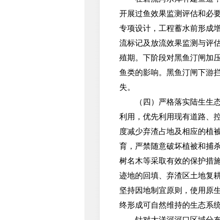
开展过鱼效果监测评估和必
专项设计，工程蓄水前形成增
流标记及放流效果监测与评
殖期。下阶段对黑鱼汀闸加
鱼类的影响。黑鱼汀闸下游
失。
（四）严格落实陆生生态保
利用，优先利用现有道路、
度减少弃渣占地及相应的植
育，严禁随意破坏植被和捕
树名木等采取有效的保护措
迹地的回填、弃渣区土地复
坚持因地制宜原则，使用原
终形成可自然维持的生态系
针对大洋河河口区域分布的