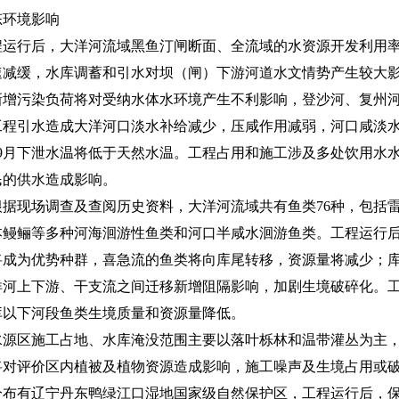
环境影响
后，大洋河流域黑鱼汀闸断面、全流域的水资源开发利用率将分别
速减缓，水库调蓄和引水对坝（闸）下游河道水文情势产生较大
新增污染负荷将对受纳水体水环境产生不利影响，登沙河、复州
工程引水造成大洋河口淡水补给减少，压咸作用减弱，河口咸淡
9月下泄水温将低于天然水温。工程占用和施工涉及多处饮用水
民的供水造成影响。
现场调查及查阅历史资料，大洋河流域共有鱼类76种，包括雷
本鳗鲡等多种河海洄游性鱼类和河口半咸水洄游鱼类。工程运行
将成为优势种群，喜急流的鱼类将向库尾转移，资源量将减少；库
洋河上下游、干支流之间迁移新增阻隔影响，加剧生境破碎化。
库以下河段鱼类生境质量和资源量降低。
区施工占地、水库淹没范围主要以落叶栎林和温带灌丛为主，
将对评价区内植被及植物资源造成影响，施工噪声及生境占用或
分布有辽宁丹东鸭绿江口湿地国家级自然保护区，工程运行后，