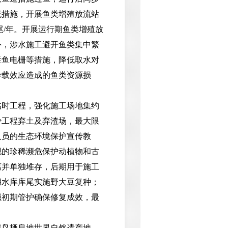
流措施，开展鱼类增殖放流站
尾/年。开展运行期鱼类增殖放
外，涉水施工避开鱼类集中繁
拦鱼电栅等措施，降低取水对
卷载效应造成的鱼类资源损
时工程，强化施工场地集约
少工程弃土及弃渣场，最大限
人员的生态环境保护宣传教
现的珍稀濒危保护动植物和古
离并单独堆存，后期用于施工
湖水库库尾实施野大豆复种；
强初期管护确保修复成效，最
鸟栖息地世界自然遗产地，