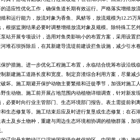
要的适应性优化工作，确保鱼道长期有效运行。严格落实增殖放
殖和运行能力，放流对象为香鱼、凤鲚等，放流规模为12.25万
估，根据监测结果必要时调整增殖放流对象及规模。除特殊工艺
压泵站开展专项设计，选用对鱼类影响小的布置方案，采用设置
拦河堆石坝拆除后，在其新建导流堤前建设拦鱼设施，减少引水
护措施。进一步优化工程施工布置，永临结合统筹布设沿线临
控制新建施工道路长度和宽度。制定弃渣综合利用方案，尽量减
被破坏。施工期避开保护动物主要繁殖和迁徙季节，加强对施工
杀野生动物。施工前开展占地范围内动植物详细调查，针对新发
施，必要时向行业主管部门、生态环境部门报告。表土需提前剥
耕和生态修复等。施工结束后应及时进行复垦或生态修复；在石
生表土及乡土物种，重建与周边生态环境相协调的植物群落，加
统。
辽宁丹东鸭绿江口湿地国家级自然保护区、中国黄（渤）海候