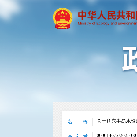
关于辽东半岛水资
名 称
000014672/2025-00
索 引 号