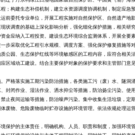
工程；构建生态补偿机制，建立水资源调度协调机制，制定应急
投运前委托专业单位，开展工程实施对自然保护区、自然遗产地
展现状调查的基础上深化影响分析，强化细化保护措施，相关研
护资金应纳入工程投资。建设生态环境综合监测体系，开展全要
进一步采取优化工程引水规模、调度方案、强化保护修复措施等
公园、生态保护红线等环境敏感区的工程内容，应符合相关法
相应区域动工建设。结合主要保护对象的保护要求和主管部门意
严格落实施工期污染防治措施，各类施工污（废）水、隧洞涌
艺、封闭作业、湿法作业、洒水抑尘等措施，防治扬尘污染。使
、禁止夜间运输等措施，防治噪声污染。集中收集生活垃圾，定
固体废物、危险废物临时贮存设施的环境管理。依法依规处理运
。
保护的主体责任，明确机构、人员、职责和制度，加强环境管