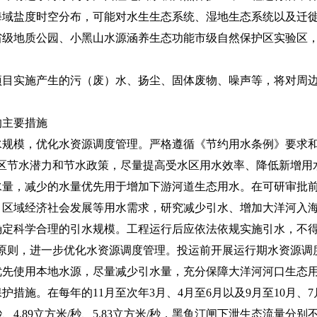
海域盐度时空分布，可能对水生生态系统、湿地生态系统以及迁
省级地质公园、小黑山水源涵养生态功能市级自然保护区实验区
实施产生的污（废）水、扬尘、固体废物、噪声等，将对周边
主要措施
模，优化水资源调度管理。严格遵循《节约用水条例》要求和“
水区节水潜力和节水政策，尽量提高受水区用水效率、降低新增用
水量，减少的水量优先用于增加下游河道生态用水。在可研审批
、区域经济社会发展等用水需求，研究减少引水、增加大洋河入
确定科学合理的引水规模。工程运行后应依法依规实施引水，不得
的原则，进一步优化水资源调度管理。投运前开展运行期水资源调
优先使用本地水源，尽量减少引水量，充分保障大洋河河口生态
施。在每年的11月至次年3月、4月至6月以及9月至10月、7
、4.89立方米/秒、5.83立方米/秒，黑鱼汀闸下泄生态流量分别不低于