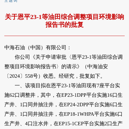
主 题 词
关于恩平23-1等油田综合调整项目环境影响
报告书的批复
中海石油（中国）有限公司：
你公司《关于申请审批〈恩平23-1等油田综合调
整项目环境影响报告书〉的请示》（中海油安
〔2024〕558号）收悉。经研究，批复如下。
一、该项目拟在恩平23-1等油田现有7座平台实
施62口调整井，其中，在EP23-1DPP平台实施16口生
产井、1口同井抽注井，在EP24-2DPP平台实施6口生
产井、1口同井抽注井，在EP18-1WHPA平台实施6口
生产井、4口注水井，在EP15-1CEP平台实施2口生产