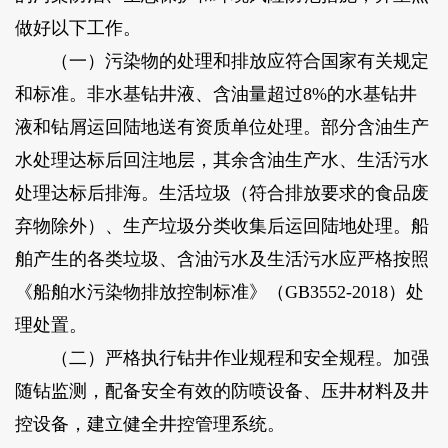
做好以下工作。
（一）污染物的处理和排放应符合国家有关规定
和标准。非水基钻井液、含油量超过8%的水基钻井
液和钻屑运回陆地送有资质单位处理。部分含油生产
水处理达标后回注地层，其余含油生产水、生活污水
处理达标后排海。生活垃圾（符合排放要求的食品废
弃物除外）、生产垃圾分类收集后运回陆地处理。船
舶产生的各类垃圾、含油污水及生活污水应严格按照
《船舶水污染物排放控制标准》（GB3552-2018）处
理处置。
（二）严格执行钻井作业规程和安全规程。加强
随钻监测，配备安全有效的防喷设备、压井材料及井
控设备，建立健全井控管理系统。