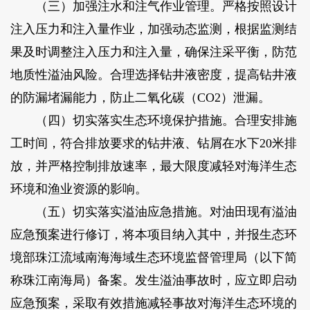
（三）加强注水和注气作业管理。严格按照设计
注入压力和注入量作业，加强动态监测，根据监测结
果及时调整注入压力和注入量，确保注采平衡，防范
地质性溢油风险。合理选择钻井液密度，提高钻井液
的防漏堵漏能力，防止二氧化碳（CO2）泄漏。
（四）切实落实生态环境保护措施。合理安排施
工时间，符合排放要求的钻井液、钻屑在水下20米排
放，并严格控制排放速率，最大限度减轻对海洋生态
环境和渔业资源的影响。
（五）切实落实溢油应急措施。对油田现有溢油
应急预案进行修订，将本项目纳入其中，并报生态环
境部珠江流域南海海域生态环境监督管理局（以下简
称珠江南海局）备案。发生溢油事故时，应立即启动
应急预案，采取有效措施减轻事故对海洋生态环境的