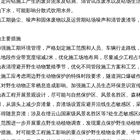
、定向钻施工产生的废弃泥浆及钻屑、清管试压废水以及站场生
地下水，可能影响分散式饮用水井。
期扬尘、噪声和固体废物以及运营期站场噪声和清管废渣等，
主要措施
施工期环境管理，严格划定施工范围和人员、车辆行走路线，
殊地段作业带宽度缩减2米，优化施工场地布局，尽量减少工程占
地表清理避开野生动物繁殖季节，优化不同管段施工方案和工艺
段施工应考虑周边野生动物保护的特殊时段要求，隧道洞口爆破
工对野生动物正常栖息造成影响。加强施工人员生态环保意识宣
地表工程开展景观设计，尽可能与自然保护区、风景名胜区、森
用，从源头上减少弃渣量，弃渣场设置应避开沿线生态敏感区，
不得随意弃渣；涉及在缙云山国家级风景名胜区等7处生态敏感区
及范围进一步开展重点野生动植物调查，发现重点保护野生动植
护措施。对可能受工程施工影响的重点保护野生植物金荞麦、中华