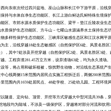
向东依次经过四川盆地、巫山山脉和长江中下游平原，沿线穿
壤保持与水体自净生态功能区、长江上游白鲟达氏鲟特殊生境保
功能区、市郊水源水质保护生态功能区、梁平－垫江丘陵农业生
地水质保护生态功能区、方斗山－七曜山水源涵养水土保持生态
生物多样性保护生态功能区、三峡库区敏感生态区和江汉水网平
为主，沿线穿越18处生态敏感区（自然保护区6处、风景名胜区
处），其中7处涉及开挖穿越（自然保护区2处、风景名胜区3处、
越。工程弃渣281.45万立方米，设弃渣场63处，均为永久渣场
建设等，将占用和破坏植被，惊扰野生动物，对沿线生态系统产
线两侧15米范围内居民点实施工程拆迁后，两侧200米范围内共
里范围内共1659处居民点、48处学校、25处幼儿园。工程环
隧道、定向钻、顶管、开挖等方式穿越大中型河流共39条，穿
开挖地段均为陆域，不涉及一级保护区，穿越将对部分河流和饮用