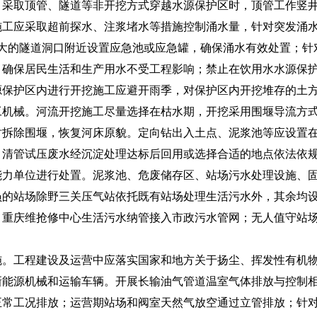
取顶管、隧道等非开挖方式穿越水源保护区时，顶管工作竖井
施工应采取超前探水、注浆堵水等措施控制涌水量，针对突发涌
较大的隧道洞口附近设置应急池或应急罐，确保涌水有效处置；针
，确保居民生活和生产用水不受工程影响；禁止在饮用水水源保
源保护区内进行开挖施工应避开雨季，对保护区内开挖堆存的土
工机械。河流开挖施工尽量选择在枯水期，开挖采用围堰导流方
时拆除围堰，恢复河床原貌。定向钻出入土点、泥浆池等应设置
，清管试压废水经沉淀处理达标后回用或选择合适的地点依法依
能力单位进行处置。泥浆池、危废储存区、站场污水处理设施、
员的站场除野三关压气站依托既有站场处理生活污水外，其余均
；重庆维抢修中心生活污水纳管接入市政污水管网；无人值守站
工程建设及运营中应落实国家和地方关于扬尘、挥发性有机物
新能源机械和运输车辆。开展长输油气管道温室气体排放与控制
正常工况排放；运营期站场和阀室天然气放空通过立管排放；针