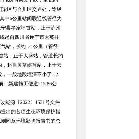
点铜梁区与合川区交界处，途经
，其中6公里站间联通线管径为
长宁县牟家坪首站，止于泸州
支干线起自四川省遂宁市大英县
气站，长约121公里（管径
峡首站，止于大盛站，管道长约
境内，起自黄草峡首站，止于云
设，一般地段埋深不小于1.2
顷，新建施工便道215.86公
〔2022〕1531号文件
书提出的各项生态环境保护措
原则同意环境影响报告书的总