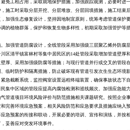
，避免工程占用，采取就地保护措施，加强跟踪观测，必要时进
护，施工时采取分层开挖、分层堆放、分层回填措施，施工结束
复，加强生态修复设计，坚持因地制宜原则，统筹考虑管道保护
协调的植物群落，保护和恢复生物多样性，初期采取加强管护等
加强管道防腐设计，全线管段采用加强级三层聚乙烯外防腐层
川区清平镇富林村等集中居民区的14处管段采取增加管道壁厚
道壁厚、采用加强级防腐等措施；与现行管道并行或交叉的管段
测、临时防护和隔离措施，防止破坏现有管道引发次生生态环境
、紧急截断系统，监控阀室设置远程终端装置，确保事故状态下
居民集中区域的管段应提高内腐蚀检测和巡线频次。加强应急能
油气管道项目环境风险评价与防范措施相关课题研究。按照企业
定和完善环境应急预案，相关风险防范和应急要求及措施应纳入
等应急预案的衔接和联动，开展必要的培训、宣传和演练，并按
订，妥善应对突发环境事件。