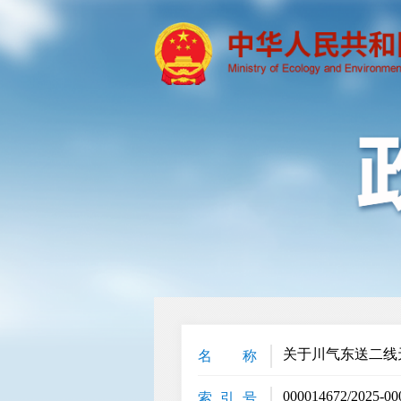
关于川气东送二线
名 称
000014672/2025-00
索 引 号