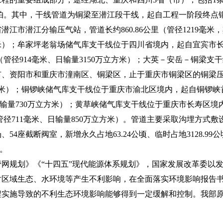
力10兆帕。其中，干线管道为铜梁至潜江段干线，起自工程一阶段终
江市潜江分输压气站，管道长约860.86公里（管径1219毫米
立方米）；牟家坪老翁场储气库支干线位于四川省境内，起自宜宾市
里（管径914毫米、日输量3150万立方米）；大英－安岳－铜梁
、资阳市和重庆市潼南区、铜梁区，止于重庆市铜梁区的铜梁压
万立方米）；铜锣峡储气库支干线位于重庆市渝北区境内，起自铜锣
米、日输量730万立方米）；黄草峡储气库支干线位于重庆市长寿区
（管径711毫米、日输量850万立方米）。管道主要采取沟埋方式敷
54座截断阀室，新增永久占地63.24公顷、临时占地3128.99公
里。
划》《“十四五”现代能源体系规划》，国家发展改革委以发改能源
对区域生态、水环境等产生不利影响，在全面落实环境影响报告
程实施导致的不利生态环境影响能够得到一定缓解和控制。我部
。