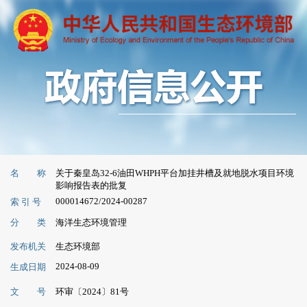
名 称
关于秦皇岛32-6油田WHPH平台加挂井槽及就地脱水项目环境
影响报告表的批复
000014672/2024-00287
索 引 号
分 类
海洋生态环境管理
发布机关
生态环境部
2024-08-09
生成日期
文 号
环审〔2024〕81号