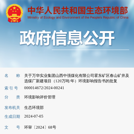
名 称
关于万华实业集团山西中强煤化有限公司霍东矿区春山矿井及
选煤厂新建项目（120万吨/年）环境影响报告书的批复
000014672/2024-00241
索 引 号
分 类
环境影响评价管理
发布机关
生态环境部
2024-07-05
生成日期
文 号
环审〔2024〕68号