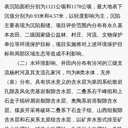
表沉陷面积分别为1121公顷和1178公顷，最大地表下
沉值分别为0.93米和4.57米，以轻度影响为主，沉陷
主要表现为沉陷裂缝。项目评价范围内分布有永久基
本农田、二级国家级公益林、村庄、河流、文物保护
单位等环境保护目标，项目实施将对上述环境保护目
标和局部区域生态等造成不利影响。
（二）水环境影响。井田内分布有汾河的三级支
流杨村河及其支流孔家河，均为Ⅲ类水体，无井
（泉）分布。具有供水意义的含水层为第四系松散岩
孔隙及风化壳基岩裂隙含水层、二叠系石千峰组和上
石盒子组碎屑岩裂隙含水层、奥陶系岩溶裂隙含水
层。煤炭开采将破坏二叠系下石盒子组、山西组裂隙
含水层和石炭系太原组含水层，以矿井水形式排至矿