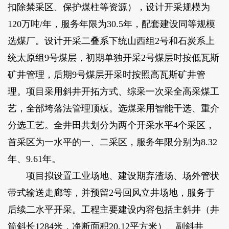
扣除禁采区、保护煤柱等资源），设计开采规模为
120万吨/年，服务年限为30.5年，配套建设同等规模
选煤厂。设计开采二叠系下统山西组2号和石炭系上
统太原组9号煤层，初期单独开采2号煤层时按低瓦斯
矿井管理，后期9号煤层开采时按照高瓦斯矿井管
理。项目采用斜井开拓方式、综采一次采全高采煤工
艺，全部垮落法管理顶板。选煤采用智能干选、重介
分选工艺。全井田共划分为两个开采水平4个采区，
首采区为一水平的一、二采区，服务年限分别为8.32
年、9.61年。
项目拟设置工业场地、建设期弃渣场、场外管状
带式输送走廊等，并预留2号回风立井场地，服务于
后续二水平开采。工程主要建设内容包括主斜井（井
筒斜长1284米，净断面积20.12平方米）、副斜井