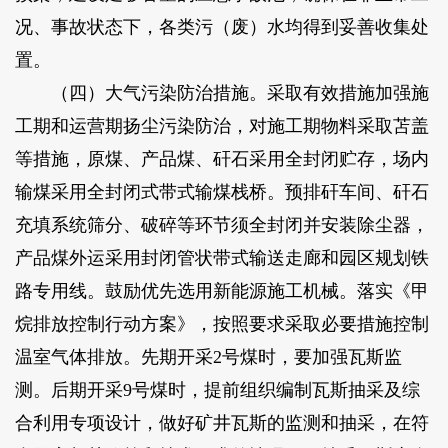
况、事故状态下，各类污（废）水均得到妥善收集处
置。
（四）大气污染防治措施。采取有效措施加强施
工期和运营期扬尘污染防治，对施工期物料采取苫盖
等措施，原煤、产品煤、矸石采用全封闭贮存，场内
输煤采用全封闭式带式输煤栈桥。预排矸车间、矸石
充填系统筛分、破碎等环节须全封闭并安装除尘器，
产品煤外运采用封闭管状带式输送走廊和园区规划铁
路专用线。鼓励优先选用新能源施工机械。落实《甲
烷排放控制行动方案》，按照要求采取必要措施控制
温室气体排放。先期开采2号煤时，要加强瓦斯监
测。后期开采9号煤时，提前组织编制瓦斯抽采及综
合利用专项设计，做好矿井瓦斯的监测和抽采，在符