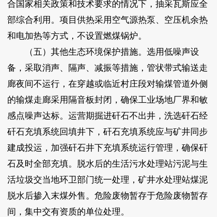
合国家相关政策和技术要求的情况下，抽采瓦斯应全
部综合利用。项目供热采用空气源热泵、空压机余热
和电加热等方式，不设置燃煤锅炉。
（五）其他生态环境保护措施。选用低噪声设
备，采取消声、隔声、减振等措施，管状带式输送走
廊夜间不运行，在穿越或临近村庄段对输煤管道外侧
的输煤走廊采用隔音板封闭，确保工业场地厂界和敏
感点噪声达标。运营期掘进矸石不出井，洗选矸石经
矸石充填系统回填井下，矸石充填系统应与矿井同步
建成投运，加强矸石井下充填系统运行管理，确保矸
石及时全部充填。脱水后的生活污水处理站污泥与生
活垃圾交当地环卫部门统一处理，矿井水处理站煤泥
脱水后掺入末煤外售。危险废物暂存于危险废物暂存
间，集中交有资质的单位处理。