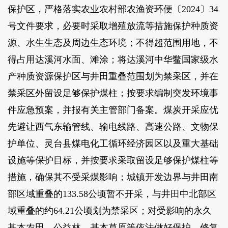
保护区，严格落实农业农村部农渔资环便〔2024〕34
号文件要求，必要时采取增殖放流等措施保护种质资
源、水生生态及周边生态环境；不得超范围用地，不
得占用达溪河水面、滩涂；将达溪河中华鳖国家级水
产种质资源保护区与井田重叠范围划为禁采区，并在
禁采区外留设足够保护煤柱；按要求编制突发环境事
件应急预案，并报有关主管部门备案。煤炭开采应优
先避让西气东输管线、输电线路、高速公路、文物保
护单位、灵台县煤电化工循环经济园区以及重大基础
设施等保护目标，并按要求采取留设足够保护煤柱等
措施，确保其不受采煤影响；城镇开发边界与井田南
部区域重叠的133.58公顷暂不开采，与井田中北部区
域重叠的约64.21公顷划为禁采区；对受影响的永久
基本农田、公益林、基本草原等依法做好保护、修复