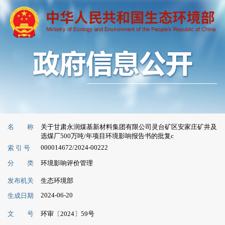
名 称
关于甘肃永润煤基新材料集团有限公司灵台矿区安家庄矿井及
选煤厂500万吨/年项目环境影响报告书的批复c
000014672/2024-00222
索 引 号
分 类
环境影响评价管理
发布机关
生态环境部
2024-06-20
生成日期
文 号
环审〔2024〕59号