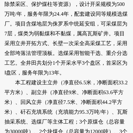
除禁采区、保护煤柱等资源），设计开采规模为500
万吨/年，服务年限为24.4年，配套建设同等规模选煤
厂。项目含煤地层为侏罗系中统延安组，可采煤层为
7层，煤类为弱黏煤和不黏煤，属高瓦斯矿井。项目
采用立井开拓方式、长壁一次采全高采煤工艺，采用
全部垮落法管理顶板。选煤采用智能干选、重介分选
工艺。全井田共划分1个开采水平3个盘区，首采区为
Ⅰ盘区，服务年限为13年。
本工程建设主立井（净直径6.5米，净断面积33.2
平方米）、副立井（净直径9米、净断面积63.6平方
米）、回风立井（净直径7.5米、净断面积44.2平方
米）、矸石充填系统（充填能力95.3万吨/年）、瓦斯
抽采系统、选煤厂等主体工程；3个原煤仓（总容量
为30000吨）、2个块煤仓（总容量为12000吨）、3个