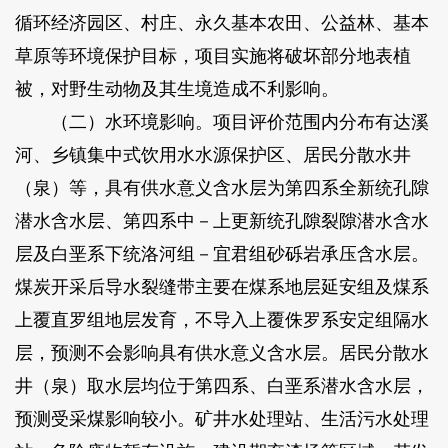
循环经济园区、村庄、永久基本农田、公益林、基本
草原等环境保护目标，项目实施将破坏部分地表植
被，对野生动物及其生境造成不利影响。
（二）水环境影响。项目评价范围内分布有达溪
河、乡镇集中式饮用水水源保护区、居民分散水井
（泉）等，具有供水意义含水层为第四系全新统孔隙
潜水含水层、第四系中－上更新统孔隙裂隙潜水含水
层及白垩系下统洛河组－宜君组砂砾岩承压含水层。
煤炭开采后导水裂缝带主要在煤系地层延安组及煤系
上覆直罗组地层发育，不导入上覆侏罗系安定组隔水
层，预测不会影响具有供水意义含水层。居民分散水
井（泉）取水层均位于第四系、白垩系潜水含水层，
预测受采煤影响较小。矿井水处理站、生活污水处理