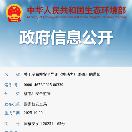
名 称
关于发布核安全导则《核动力厂维修》的通知
000014672/2025-00339
索 引 号
分 类
核电厂安全监管
发布机关
国家核安全局
2025-10-09
生成日期
文 号
国核安发〔2025〕165号