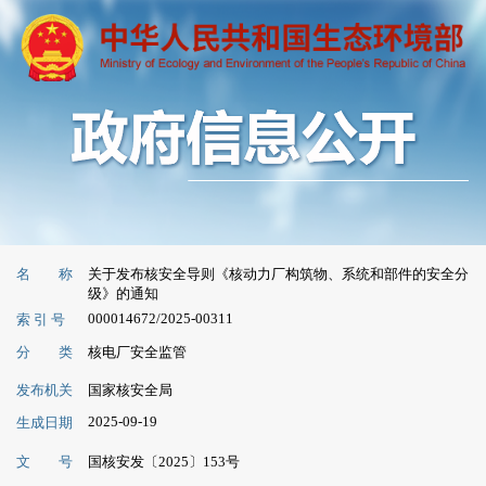
名 称
关于发布核安全导则《核动力厂构筑物、系统和部件的安全分
级》的通知
000014672/2025-00311
索 引 号
分 类
核电厂安全监管
发布机关
国家核安全局
2025-09-19
生成日期
文 号
国核安发〔2025〕153号