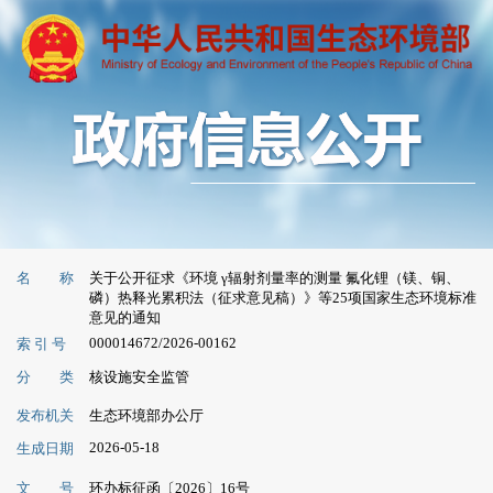
名 称
关于公开征求《环境 γ辐射剂量率的测量 氟化锂（镁、铜、
磷）热释光累积法（征求意见稿）》等25项国家生态环境标准
意见的通知
000014672/2026-00162
索 引 号
分 类
核设施安全监管
发布机关
生态环境部办公厅
2026-05-18
生成日期
文 号
环办标征函〔2026〕16号