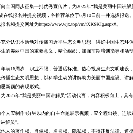
国同步征集一批优秀宣传片，为2025年“我是美丽中国讲解
前完成在线报名并提交视频，各推荐单位于6月10日前一并选拔报送
为https://www.wjx.top/vm/rXK9KIg.aspx#。
分认识本活动对传播习近平生态文明思想、讲好中国生态环保
共生的美丽中国的重要意义，精心组织，加强前期培训指导和活
满16周岁，职业不限，普通话标准。热心投身生态文明建设，
极传播生态文明思想，以科学生动的讲解助力美丽中国建设。讲
构思新颖的表现形式。
025年“我是美丽中国讲解员”活动代言，内容积极向上，具
。
人应制作4分钟以内的自主命题展示视频，应全程出镜、连续
国讲解员”。
人的著作权、肖像权、名誉权、隐私权，不得违反法律、道德