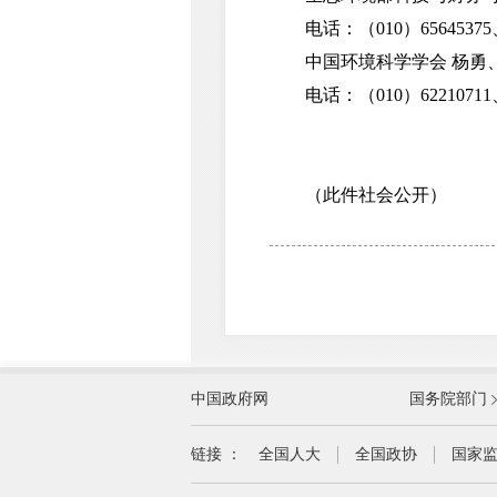
电话：（010）65645375、6
中国环境科学学会 杨勇
电话：（010）62210711、6
（此件社会公开）
外交部
中国政府网
国务院部门
教育部
国家民族事务委员会
链接 ：
全国人大
全国政协
国家
司法部