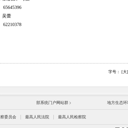
5645396
、吴蕾
2210378
字号：
[大
国防部
国家
部系统门户网站群
地方生态环
科学技术部
工业
公安部
民政
监察委员会
最高人民法院
最高人民检察院
财政部
人力