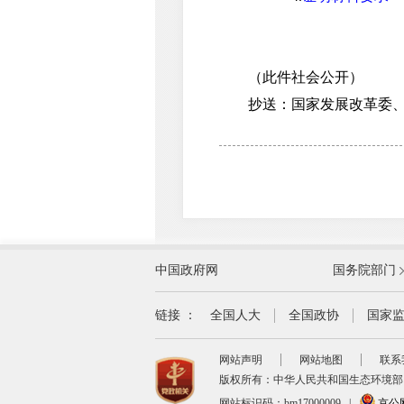
（此件社会公开）
抄送：国家发展改革委、科
外交部
中国政府网
国务院部门
教育部
国家民族事务委员会
链接 ：
全国人大
全国政协
国家
司法部
网站声明
网站地图
联系
自然资源部
版权所有：中华人民共和国生态环境部
交通运输部
网站标识码：bm17000009
|
京公网安