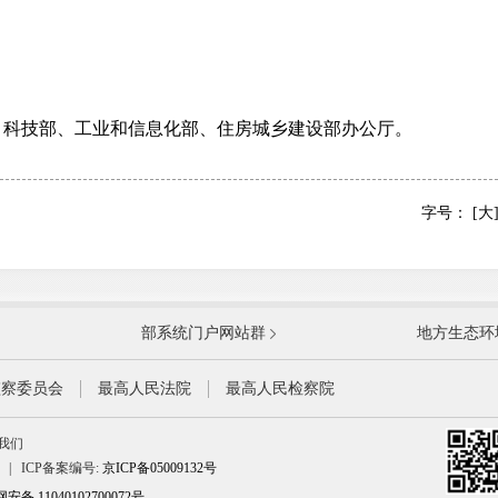
技部、工业和信息化部、住房城乡建设部办公厅。
字号：
[大
国防部
国家
部系统门户网站群
地方生态环
科学技术部
工业
公安部
民政
监察委员会
最高人民法院
最高人民检察院
财政部
人力
我们
生态环境部
住房
|
ICP备案编号:
京ICP备05009132号
水利部
农业
备 11040102700072号