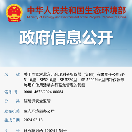
名 称
关于同意对北京北分瑞利分析仪器（集团）有限责任公司SP-
5110型、SP5210型、SP-5220型、SP-5220Plus型四种仪器最
终用户使用活动实行豁免管理的复函
000014672/2024-00084
索 引 号
分 类
辐射源安全监管
发布机关
生态环境部办公厅
2024-02-18
生成日期
文 号
环办辐射函〔2024〕54号