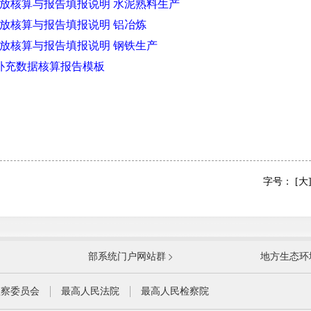
放核算与报告填报说明 水泥熟料生产
放核算与报告填报说明 铝冶炼
放核算与报告填报说明 钢铁生产
放补充数据核算报告模板
字号：
[大
国防部
国家
部系统门户网站群
地方生态环
科学技术部
工业
公安部
民政
监察委员会
最高人民法院
最高人民检察院
财政部
人力