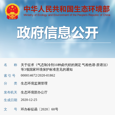
名 称
关于征求《气态制冷剂10种卤代烃的测定 气相色谱-质谱法》
等3项国家环境保护标准意见的通知
000014672/2020-01862
索 引 号
分 类
生态环境监测管理
发布机关
生态环境部办公厅
2020-12-25
生成日期
文 号
环办标征函〔2020〕60号